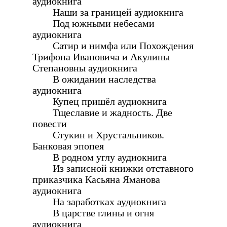
аудиокнига
Наши за границей аудиокнига
Под южными небесами
аудиокнига
Сатир и нимфа или Похождения
Трифона Ивановича и Акулины
Степановны аудиокнига
В ожидании наследства
аудиокнига
Купец пришёл аудиокнига
Тщеславие и жадность. Две
повести
Стукин и Хрустальников.
Банковая эпопея
В родном углу аудиокнига
Из записной книжки отставного
приказчика Касьяна Яманова
аудиокнига
На заработках аудиокнига
В царстве глины и огня
аудиокнига