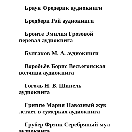
Браун Фредерик аудиокниги
Бредбери Рэй аудиокниги
Бронте Эмилия Грозовой
перевал аудиокнига
Булгаков М. А. аудиокниги
Воробьёв Борис Весьегонская
волчица аудиокнига
Гоголь Н. В. Шинель
аудиокнига
Гриппе Мария Навозный жук
летает в сумерках аудиокнига
Грубер Фрэнк Серебряный мул
аудиокнига