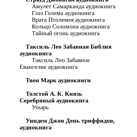
Амулет Самарканда аудиокнига
Глаз Голема аудиокнига
Врата Птолемея аудиокнига
Кольцо Соломона аудиокнига
Тайный огонь аудиокнига
Таксиль Лео Забавная Библия
аудиокнига
Таксиль Лео Забавное
Евангелие аудиокнига
Твен Марк аудиокниги
Толстой А. К. Князь
Серебряный аудиокнига
Упырь
Уиндем Джон День триффидов,
аудиокнига