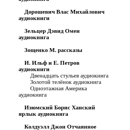
Дорошевич Влас Михайлович
аудиокниги
Зельцер Дэвид Омен
аудиокнига
Зощенко М. рассказы
И. Ильф и Е. Петров
аудиокниги
Двенадцать стульев аудиокнига
Золотой телёнок аудиокнига
Одноэтажная Америка
аудиокнига
Изюмский Борис Ханский
ярлык аудиокнига
Колдуэлл Джон Отчаянное