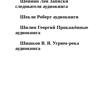
Шейнин Лев Записки
следователя аудиокнига
Шекли Роберт аудиокниги
Шилин Георгий Прокажённые
аудиокнига
Шишков В. Я. Угрюм-река
аудиокнига