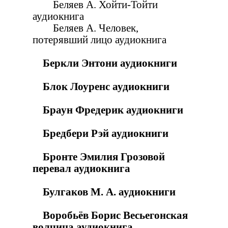
Беляев А. Хойти-Тойти
аудиокнига
Беляев А. Человек,
потерявший лицо аудиокнига
Беркли Энтони аудиокниги
Блок Лоуренс аудиокниги
Браун Фредерик аудиокниги
Бредбери Рэй аудиокниги
Бронте Эмилия Грозовой
перевал аудиокнига
Булгаков М. А. аудиокниги
Воробьёв Борис Весьегонская
волчица аудиокнига