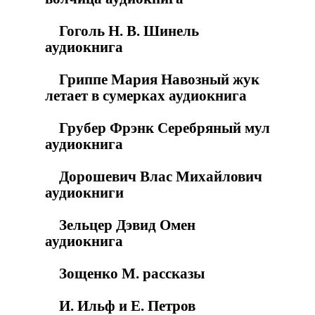
Гоголь Н. В. Шинель
аудиокнига
Гриппе Мария Навозный жук
летает в сумерках аудиокнига
Грубер Фрэнк Серебряный мул
аудиокнига
Дорошевич Влас Михайлович
аудиокниги
Зельцер Дэвид Омен
аудиокнига
Зощенко М. рассказы
И. Ильф и Е. Петров