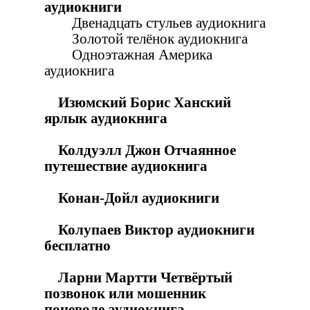
аудиокниги
Двенадцать стульев аудиокнига
Золотой телёнок аудиокнига
Одноэтажная Америка
аудиокнига
Изюмский Борис Ханский
ярлык аудиокнига
Колдуэлл Джон Отчаянное
путешествие аудиокнига
Конан-Дойл аудиокниги
Колупаев Виктор аудиокниги
бесплатно
Ларни Мартти Четвёртый
позвонок или мошенник
поневоле аудиокнига