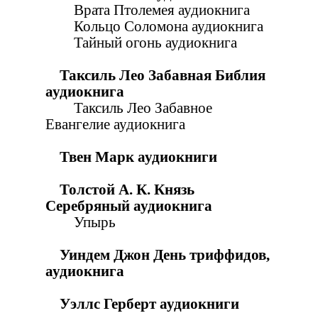
Врата Птолемея аудиокнига
Кольцо Соломона аудиокнига
Тайный огонь аудиокнига
Таксиль Лео Забавная Библия
аудиокнига
Таксиль Лео Забавное
Евангелие аудиокнига
Твен Марк аудиокниги
Толстой А. К. Князь
Серебряный аудиокнига
Упырь
Уиндем Джон День триффидов,
аудиокнига
Уэллс Герберт аудиокниги