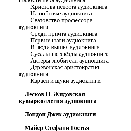
шалости пера аудиокнига
Христова невеста аудиокнига
На побывке аудиокнига
Сватовство профессора
аудиокнига
Среди причта аудиокнига
Первые шаги аудиокнига
В люди вышел аудиокнига
Сусальные звёзды аудиокнига
Актёры-любители аудиокнига
Деревенская аристократия
аудиокнига
Караси и щуки аудиокниги
Лесков Н. Жидовская
кувырколлегия аудиокнига
Лондон Джек аудиокниги
Майер Стефани Гостья